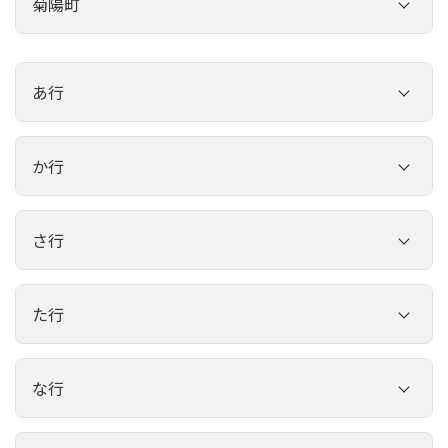
菊陽町
林歯科医院
クローバー歯科・こども歯科
今村歯科医院
石川歯科医院
橋本歯科医院
こんどう歯科医院
あ行
いろどり歯科こども歯科クリニック
いちかわ歯科クリニック
工藤歯科医院
たかやまデンタルクリニック
あくね歯科医院
菊南ハーモニー歯科クリニック
か行
いとう歯科クリニック
もみじ歯科医院
竹田津歯科医院
荒木歯科医院
合志アンビー歯科・矯正歯科
緒方歯科医院
片山歯科医院
もとだ歯科医院
さ行
つつじ台歯科医院
いさかり歯科口腔クリニック
サトウデンタルクリニック
菊陽うえき歯科クリニック
菊池郡市歯科医師会
菊池郡市歯科医師会
永田歯科医院
そのき歯科医院
石川歯科医院
た行
城歯科医院
北川歯科医院
菊南ハーモニー歯科クリニック
増永歯科医院
野田歯科口腔クリニック
城歯科医院
いちかわ歯科クリニック
たけうち歯科医院
高木歯科クリニック
熊本リハビリテーション病院
菊陽うえき歯科クリニック
な行
そのき歯科医院
ハート歯科クリニック
サトウデンタルクリニック
伊藤歯科医院
たなか歯科医院
高田歯科クリニック
さかい歯科クリニック
北川歯科医院
つつみ歯科医院
なかがわ歯科医院
ハハ歯科医院