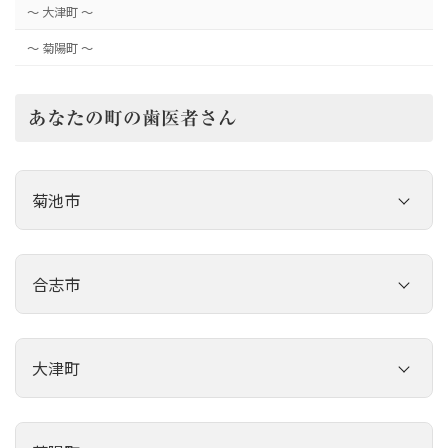
～ 大津町 ～
～ 菊陽町 ～
あなたの町の歯医者さん
菊池市
ほまれ歯科クリニック
合志市
荒木歯科医院
あくね歯科医院
原賀歯科医院
大津町
いさかり歯科口腔クリニック
林秀樹歯科医院
片山歯科医院
伊藤歯科医院